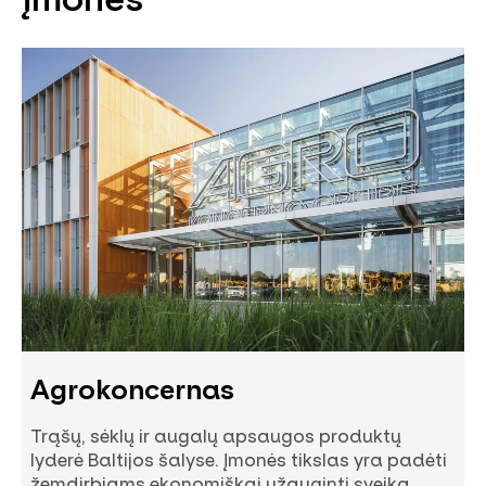
Agrokoncernas
Trąšų, sėklų ir augalų apsaugos produktų
lyderė Baltijos šalyse. Įmonės tikslas yra padėti
žemdirbiams ekonomiškai užauginti sveiką