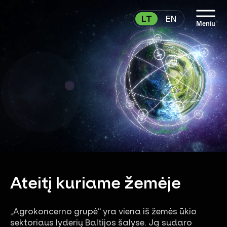
LT
EN
Meniu
Ateitį kuriame žemėje
„Agrokoncerno grupė“ yra viena iš žemės ūkio
sektoriaus lyderių Baltijos šalyse. Ją sudaro