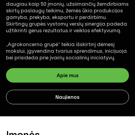
daugiau kaip 50 įmonių, užsiimančių žemdirbiams
skirtų paslaugų teikimu, žemės ūkio produkcijos
gamyba, prekyba, eksportu ir perdirbimu.
Skirtingų grupės vystomų verslų sinergija padeda
užtikrinti gerus rezultatus ir veiklos efektyvumą.
„Agrokoncerno grupė“ teikia išskirtinį dėmesį
mokslui, įgyvendina tvarius sprendimus, inicijuoja
bei prisideda prie įvairių socialinių iniciatyvų.
Apie mus
Naujienos
Įmonės