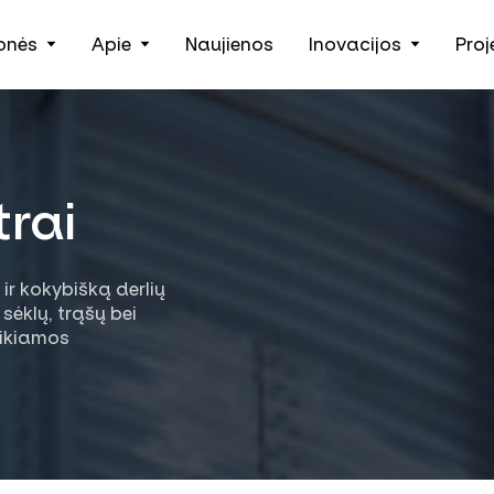
onės
Apie
Naujienos
Inovacijos
Proj
Žemės ūkio technika, padargai ir išmanieji įrankiai
rai
ir kokybišką derlių
sėklų, trąšų bei
eikiamos