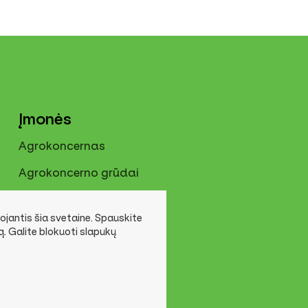
Įmonės
Agrokoncernas
Agrokoncerno grūdai
Agrokoncerno technika
jantis šia svetaine. Spauskite
Agrokoncernas GDP
ką. Galite blokuoti slapukų
 r. sav.