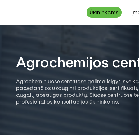
Ūkininkams
Įm
Trąšos, sėklos, augalų apsaugos produktai ir paslaugos ūkiams
Grūdų supirkimas, sandėliavimas ir eksportas
Agrochemijos cent
Agrocheminiuose centruose galima įsigyti sveiką 
padedančios užauginti produkcijos: sertifikuotų 
augalų apsaugos produktų. Šiuose centruose t
profesionalios konsultacijos ūkininkams.