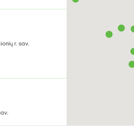
onių r. sav.
sav.