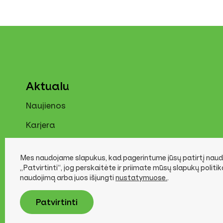
Radžiūnai
Miško g. 3 Radžiūnų k, 62181, Alytaus r.
Aktualu
Naujienos
Naviguoti
Karjera
Kontaktai
Mes naudojame slapukus, kad pagerintume jūsų patirtį naudo
Mažeikiai
„Patvirtinti“, jog perskaitėte ir priimate mūsų slapukų politi
naudojimą arba juos išjungti
nustatymuose.
.
Gamyklos g. 45B, Mažeikiai, 89103 Mažeikių
Patvirtinti