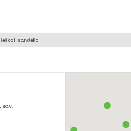
Ieškoti sandėlio
. sav.