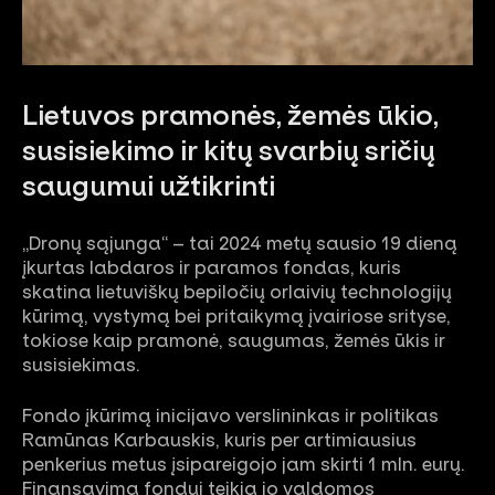
Lietuvos pramonės, žemės ūkio,
susisiekimo ir kitų svarbių sričių
saugumui užtikrinti
„Dronų sąjunga“ – tai 2024 metų sausio 19 dieną
įkurtas labdaros ir paramos fondas, kuris
skatina lietuviškų bepiločių orlaivių technologijų
kūrimą, vystymą bei pritaikymą įvairiose srityse,
tokiose kaip pramonė, saugumas, žemės ūkis ir
susisiekimas.
Fondo įkūrimą inicijavo verslininkas ir politikas
Ramūnas Karbauskis, kuris per artimiausius
penkerius metus įsipareigojo jam skirti 1 mln. eurų.
Finansavimą fondui teikia jo valdomos