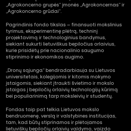
„Agrokoncerno grupės“ įmonės „Agrokoncernas“ ir
„Agrokoncerno grūdai“.
Pagrindinis fondo tikslas – finansuoti mokslinius
tyrimus, eksperimentinę plėtrą, techninį
projektavimą ir technologinius bandymus,
siekiant sukurti lietuviškus bepiločius orlaivius,
kurie prisidėtų prie nacionalinio saugumo
stiprinimo ir ekonomikos augimo.
„Dronų sąjunga“ bendradarbiauja su Lietuvos
universitetais, kolegijomis ir kitomis mokymo
įstaigomis, siekiant įtraukti švietimo ir mokslo
įstaigas į bepiločių orlaivių technologijų kūrimą
bei populiarinimą tarp moksleivių ir studentų.
Fondas taip pat telkia Lietuvos mokslo
bendruomenę, verslą ir valstybines institucijas,
tam, kad būtų stiprinamos ir plėtojamos
lietuviškų bepiločių orlaivių valdymo, vaizdo