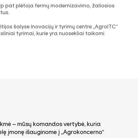
p pat plėtoja fermų modernizavimo, žaliosios
ktus.
ltijos šalyse
Inovacijų ir tyrimų centre „AgroITC“
sliniai tyrimai, kurie yra nuosekliai taikomi
ėkmė – mūsų komandos vertybė, kuria
lę įmonę išauginome į „Agrokoncerno“