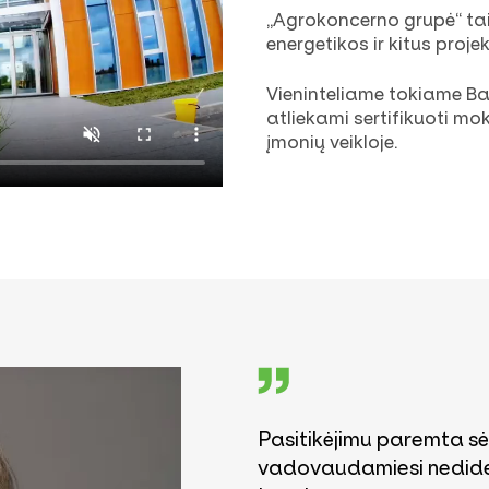
„Agrokoncerno grupė“ tai
energetikos ir kitus proje
Vieninteliame tokiame
Ba
atliekami sertifikuoti mok
įmonių veikloje.
Pasitikėjimu paremta s
vadovaudamiesi nedide