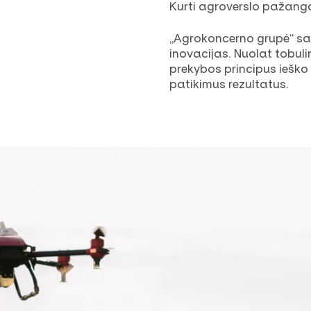
Kurti agroverslo pažang
„Agrokoncerno grupė“ sav
inovacijas. Nuolat tobu
prekybos principus ieško 
patikimus rezultatus.