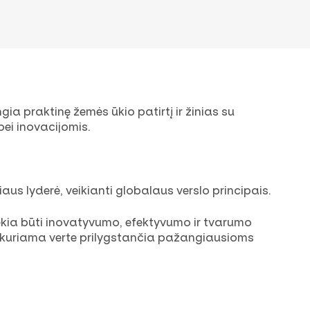
ia praktinę žemės ūkio patirtį ir žinias su
bei inovacijomis.
us lyderė, veikianti globalaus verslo principais.
ekia būti inovatyvumo, efektyvumo ir tvarumo
r kuriama verte prilygstančia pažangiausioms