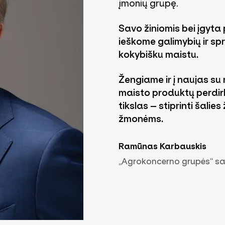
įmonių grupę.
Savo žiniomis bei įgyta p
ieškome galimybių ir sp
kokybišku maistu.
Žengiame ir į naujas su m
maisto produktų perdirb
tikslas – stiprinti šalies
žmonėms.
Ramūnas Karbauskis
„Agrokoncerno grupės“ sa