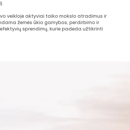
ą.
o veikloje aktyviai taiko mokslo atradimus ir
lindama žemės ūkio gamybos, perdirbimo ir
efektyvių sprendimų, kurie padeda užtikrinti