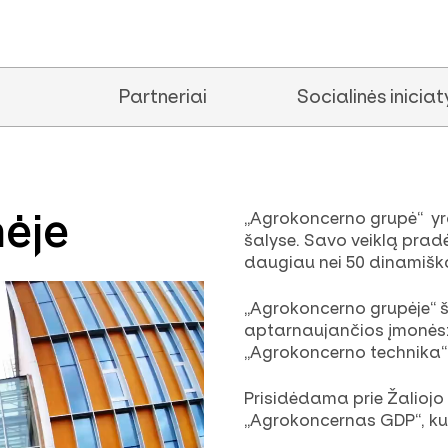
Partneriai
Socialinės inicia
mėje
„Agrokoncerno grupė“ yra 
šalyse. Savo veiklą pradė
daugiau nei 50 dinamišk
„Agrokoncerno grupėje“ š
aptarnaujančios įmonės:
„Agrokoncerno technika“
Prisidėdama prie Žaliojo 
„Agrokoncernas GDP“, kur