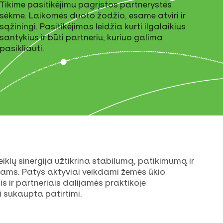
Tikime pasitikėjimu pagrįstos partnerystės
sėkme. Laikomės duoto žodžio, esame atviri ir
sąžiningi. Pasitikėjimas leidžia kurti ilgalaikius
santykius ir būti partneriu, kuriuo galima
pasikliauti.
klų sinergija užtikrina stabilumą, patikimumą ir
iams. Patys aktyviai veikdami žemės ūkio
is ir partneriais dalijamės praktikoje
i sukaupta patirtimi.