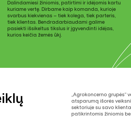
Dalindamiesi žiniomis, patirtimi ir idėjomis kartu
kuriame vertę. Dirbame kaip komanda, kurioje
svarbus kiekvienas – tiek kolega, tiek parteris,
tiek klientas. Bendradarbiaudami galime
pasiekti išsikeltus tikslus ir įgyvendinti idėjas,
i
kurios keičia žemės ūkį.
iklų
„Agrokoncerno grupės“ vei
atsparumą išorės veiksn
sektoriuje su savo klienta
patikrintomis žiniomis be