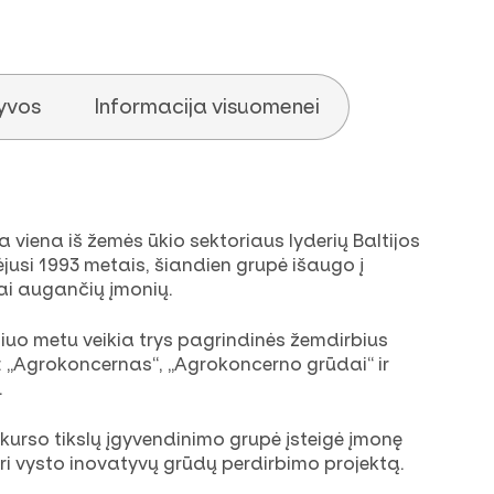
tyvos
Informacija visuomenei
viena iš žemės ūkio sektoriaus lyderių Baltijos
jusi 1993 metais, šiandien grupė išaugo į
ai augančių įmonių.
iuo metu veikia trys pagrindinės žemdirbius
 „Agrokoncernas“, „Agrokoncerno grūdai“ ir
.
kurso tikslų įgyvendinimo grupė įsteigė įmonę
i vysto inovatyvų grūdų perdirbimo projektą.