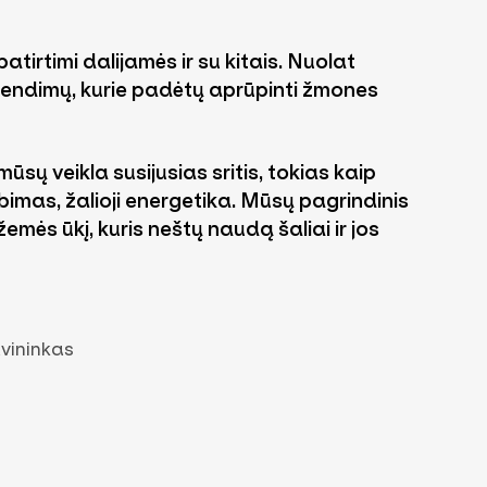
atirtimi dalijamės ir su kitais. Nuolat
rendimų, kurie padėtų aprūpinti žmones
ūsų veikla susijusias sritis, tokias kaip
imas, žalioji energetika. Mūsų pagrindinis
 žemės ūkį, kuris neštų naudą šaliai ir jos
vininkas