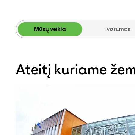
Mūsų veikla
Tvarumas
Ateitį kuriame že