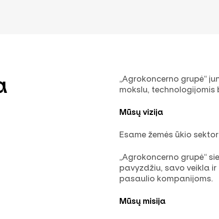
a
„Agrokoncerno grupė“ jung
mokslu, technologijomis 
Mūsų vizija
Esame žemės ūkio sektoria
„Agrokoncerno grupė“
si
pavyzdžiu, savo veikla i
pasaulio kompanijoms.
Mūsų misija