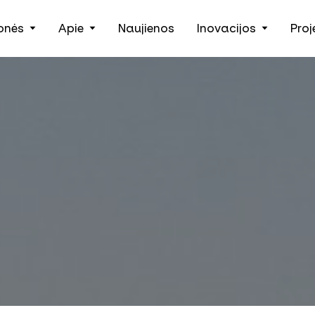
onės
Apie
Naujienos
Inovacijos
Proj
Žemės ūkio technika, padargai ir išmanieji įrankiai