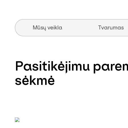
Mūsų veikla
Tvarumas
Pasitikėjimu pare
sėkmė