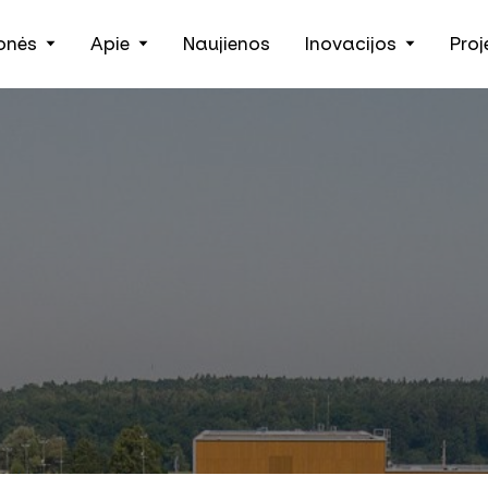
onės
Apie
Naujienos
Inovacijos
Proj
Žemės ūkio technika, padargai ir išmanieji įrankiai