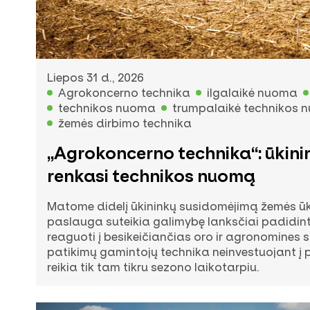
Liepos 31 d., 2026
Agrokoncerno technika
ilgalaikė nuoma
technikos nuoma
trumpalaikė technikos 
žemės dirbimo technika
„Agrokoncerno technika“: ūkini
renkasi technikos nuomą
Matome didelį ūkininkų susidomėjimą žemės ūk
paslauga suteikia galimybę lanksčiai padidin
reaguoti į besikeičiančias oro ir agronomines 
patikimų gamintojų technika neinvestuojant į 
reikia tik tam tikru sezono laikotarpiu.