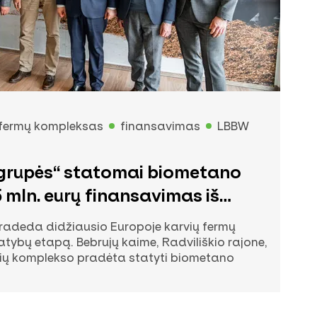
fermų kompleksas
finansavimas
LBBW
grupės“ statomai biometano
 mln. eurų finansavimas iš
ko LBBW
radeda didžiausio Europoje karvių fermų
atybų etapą. Bebrujų kaime, Radviliškio rajone,
arvių komplekso pradėta statyti biometano