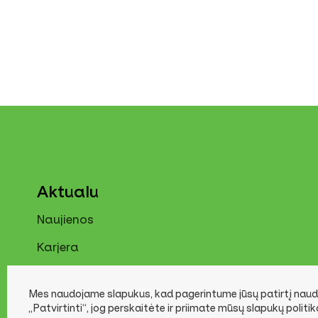
Aktualu
Naujienos
Karjera
Kontaktai
Mes naudojame slapukus, kad pagerintume jūsų patirtį naudo
„Patvirtinti“, jog perskaitėte ir priimate mūsų slapukų politi