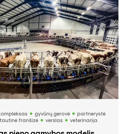
kompleksas
gyvūnų gerovė
partnerystė
tautinė franšizė
verslas
veterinarija
tas pieno gamybos modelis