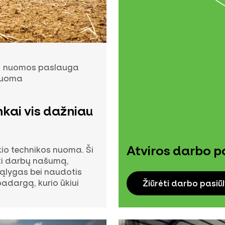
nuomos paslauga
nuoma
nkai vis dažniau
Atviros darbo po
io technikos nuoma. Ši
ti darbų našumą,
sąlygas bei naudotis
padargą, kurio ūkiui
Žiūrėti darbo pasiū