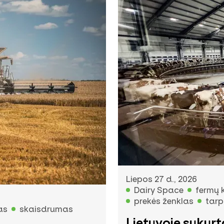
Liepos 27 d., 2026
Dairy Space
fermų 
prekės ženklas
tarp
as
skaisdrumas
Lietuvoje sukur