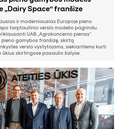
e „Dairy Space“ franšize
iausias ir moderniausias Europoje pieno
o tarptautinio verslo modelio pagrindu.
priklausanti UAB „Agrokoncerno pienas”
– pieno gamybos franšizę, skirtą
inkystės verslo vystytojams, siekiantiems kurti
 ūkius skirtingose pasaulio šalyse.