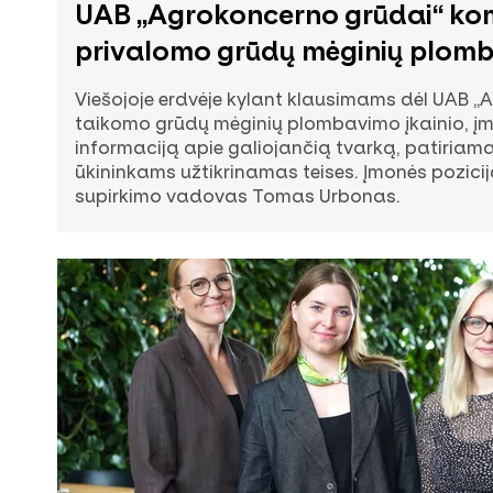
UAB „Agrokoncerno grūdai“ ko
privalomo grūdų mėginių plom
Viešojoje erdvėje kylant klausimams dėl UAB 
taikomo grūdų mėginių plombavimo įkainio, įm
informaciją apie galiojančią tvarką, patiriam
ūkininkams užtikrinamas teises. Įmonės pozici
supirkimo vadovas Tomas Urbonas.