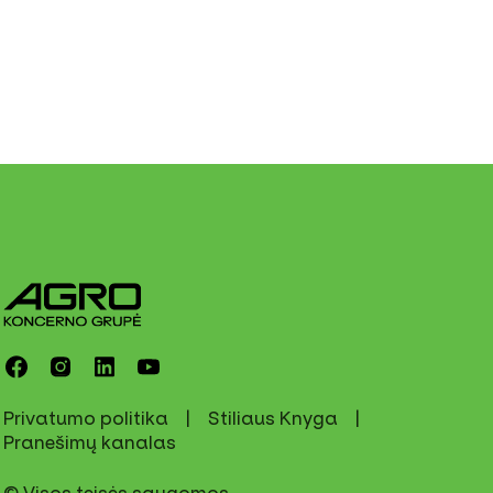
Privatumo politika
Stiliaus Knyga
Pranešimų kanalas