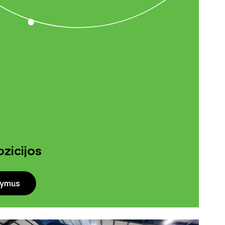
zicijos
lymus