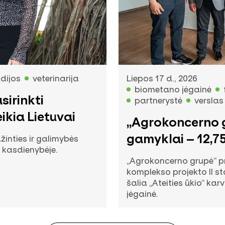
dijos
veterinarija
Liepos 17 d., 2026
biometano jėgainė
sirinkti
partnerystė
verslas
eikia Lietuvai
„Agrokoncerno 
gamyklai – 12,75
žinties ir galimybės
 kasdienybėje.
Vokietijos ban
„Agrokoncerno grupė“ p
komplekso projekto II st
šalia „Ateities ūkio“ k
jėgainė.