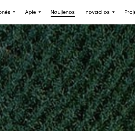
onės
Apie
Naujienos
Inovacijos
Proj
Žemės ūkio technika, padargai ir išmanieji įrankiai