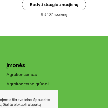
Rodyti daugiau naujienų
6 iš 107 naujienų
Įmonės
Agrokoncernas
Agrokoncerno grūdai
Agrokoncerno technika
jantis šia svetaine. Spauskite
Agrokoncernas GDP
ką. Galite blokuoti slapukų