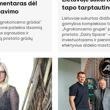
mentaras dėl
tapo tarptautin
bavimo
Lietuvoje sukurtas didž
„Agrokoncerno grūdai“
gamybos kompleksas tap
onė pateikia išsamią
„Agrokoncerno grupei” 
as sąnaudas ir
pristato „Dairy Space” 
ją pristato grūdų
investuotojams ir pienin
efektyvius didelio masto