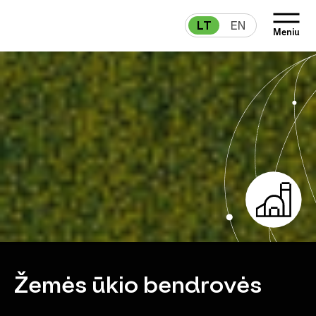
LT
EN
Meniu
Žemės ūkio bendrovės