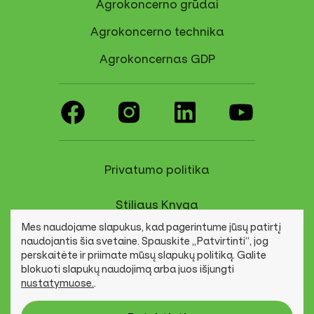
Agrokoncerno grūdai
Bridų g. 59, Bridų k., Šiaulių sen., Šiaulių r.
Agrokoncerno technika
+370 612 82858
Agrokoncernas GDP
info@agrokoncernas.lt
Rekvizitai
Naviguoti
Privatumo politika
Stiliaus Knyga
Burbiškio agroserviso
Mes naudojame slapukus, kad pagerintume jūsų patirtį
kooperatyvas
Pranešimų kanalas
naudojantis šia svetaine. Spauskite „Patvirtinti“, jog
perskaitėte ir priimate mūsų slapukų politiką. Galite
blokuoti slapukų naudojimą arba juos išjungti
Pagraužių g. 28 a., Burbiškis, Anykščių r.
nustatymuose.
.
© Agrokoncerno grupė
+370 616 29970