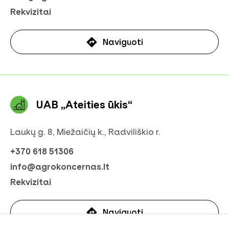
Rekvizitai
Naviguoti
UAB „Ateities ūkis“
Laukų g. 8, Miežaičių k., Radviliškio r.
+370 618 51306
info@agrokoncernas.lt
Rekvizitai
Naviguoti