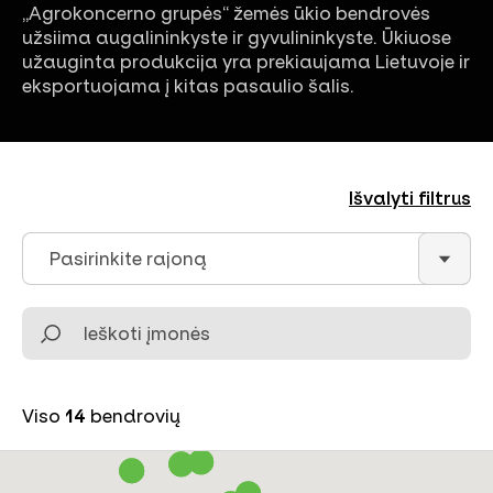
„Agrokoncerno grupės“ žemės ūkio bendrovės
užsiima augalininkyste ir gyvulininkyste. Ūkiuose
užauginta produkcija yra prekiaujama Lietuvoje ir
eksportuojama į kitas pasaulio šalis.
Išvalyti filtrus
Pasirinkite rajoną
Ieškoti įmonės
Viso
14
bendrovių