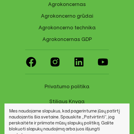
Agrokoncernas
Agrokoncerno grūdai
Agrokoncerno technika
Agrokoncernas GDP
Privatumo politika
Stiliaus Knyga
Mes naudojame slapukus, kad pagerintume jūsų patirtį
Pranešimų kanalas
naudojantis šia svetaine. Spauskite „Patvirtinti“, jog
perskaitėte ir priimate mūsų slapukų politiką. Galite
blokuoti slapukų naudojimą arba juos išjungti