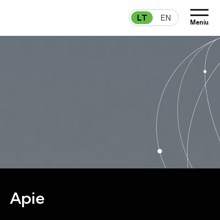
LT
EN
Meniu
Apie