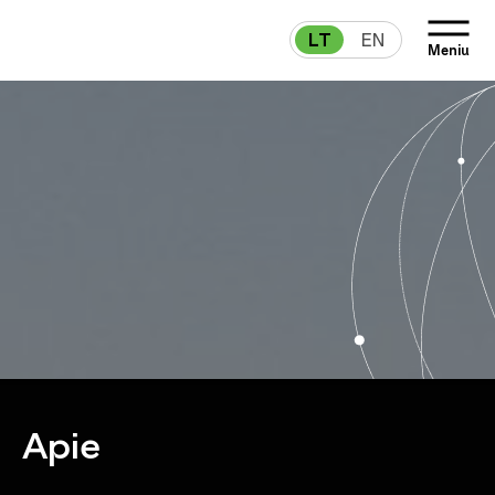
LT
EN
Meniu
Apie