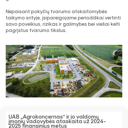
Nepaisant pokyčių tvarumo atskaitomybės
taikymo srityje, įsipareigojame periodiškai vertinti
savo poveikius, rizikas ir galimybes bei viešai kelti
pagrįstus tvarumo tikslus.
UAB „Agrokoncernas“ ir jo valdomų
įmonių vadovybės ataskaita už 2024-
2025 finansinius metus