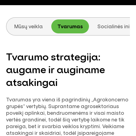
Mūsų veikla
Tvarumas
Socialinės inic
Tvarumo strategija:
augame ir auginame
atsakingai
Tvarumas yra viena iš pagrindinių „Agrokoncerno
grupės“ vertybių. Suprantame agrosektoriaus
poveikį aplinkai, bendruomenėms ir visai maisto
vertės grandinei, todėl šią vertybę laikome ne tik
pareiga, bet ir svarbia veiklos kryptimi. Veikiame
atsakingai ir skaidriai, todėl įsipareigojame