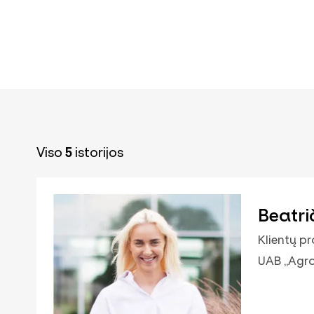
Viso
5
istorijos
Beatri
Klientų p
UAB „Agr