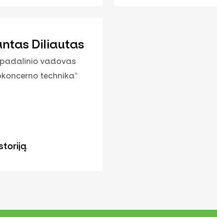
ntas Diliautas
 padalinio vadovas
koncerno technika“
storiją