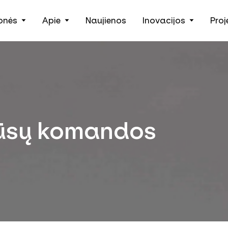
onės
Apie
Naujienos
Inovacijos
Proj
Žemės ūkio technika, padargai ir išmanieji įrankiai
 mūsų komandos