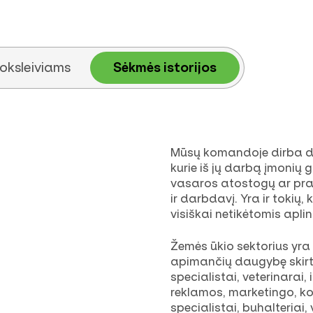
oksleiviams
Sėkmės istorijos
Mūsų komandoje dirba daug
kurie iš jų darbą įmonių
vasaros atostogų ar prakti
ir darbdavį. Yra ir tokių
visiškai netikėtomis apli
Žemės ūkio sektorius yra 
apimančių daugybę skirt
specialistai, veterinarai, 
reklamos, marketingo, ko
specialistai, buhalteriai, v