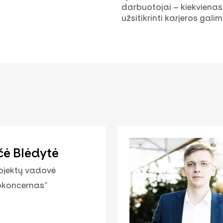
darbuotojai – kiekvienas 
užsitikrinti karjeros gali
čė Blėdytė
rojektų vadovė
okoncernas“