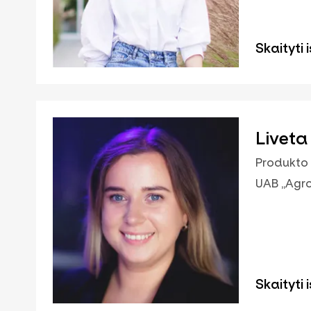
Skaityti i
Liveta
Produkto
UAB „Agr
Skaityti i