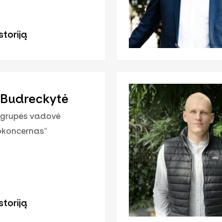
storiją
 Budreckytė
 grupės vadovė
okoncernas“
storiją