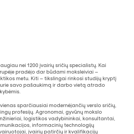
iau nei 1200 įvairių sričių specialistų. Kai
 grupėje pradėjo dar būdami moksleiviai –
kos metu. Kiti – tikslingai rinkosi studijų kryptį
, kurie savo pašaukimą ir darbo vietą atrado
nkybėmis.
vienas sparčiausiai modernėjančių verslo sričių,
ingų profesijų. Agronomai, gyvūnų mokslo
inžinieriai, logistikos vadybininkai, konsultantai,
munikacijos, informacinių technologijų
airuotojai, įvairių patirčių ir kvalifikacijų