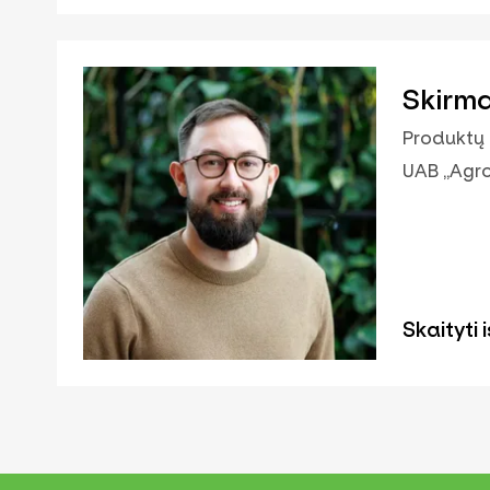
Skirma
Produktų
UAB „Agro
Skaityti i